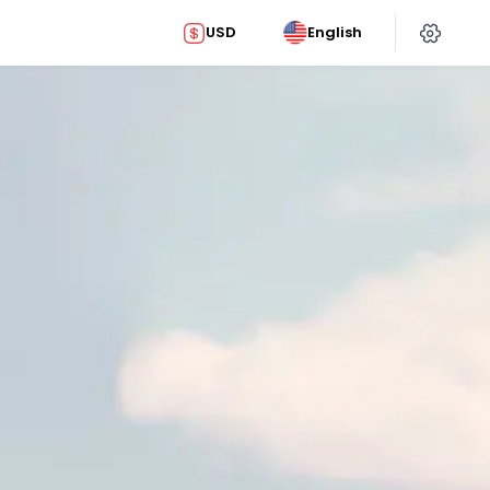
USD
English