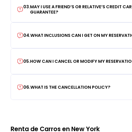
03
.
MAY I USE A FRIEND’S OR RELATIVE’S CREDIT CA
GUARANTEE?
04
.
WHAT INCLUSIONS CAN I GET ON MY RESERVAT
05
.
HOW CAN I CANCEL OR MODIFY MY RESERVATI
06
.
WHAT IS THE CANCELLATION POLICY?
Renta de Carros en New York