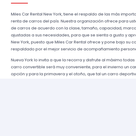
Miles Car Rental New York, tiene el respaldo de las más impo
renta de carros del país. Nuestra organización ofrece para us
de carros de acuerdo con la clase, tamaño, capacidad, marca 
ajustadas a sus necesidades, para que se sienta a gusto y ap
New York, puesto que Miles Car Rental ofrece y pone bajo su c
respaldado por el mejor servicio de acompañamiento person
Nueva York lo invita a que la recorra y disfrute al máximo todas
carro convertible será muy conveniente, para el invierno un c
opción y para la primavera y el otoño, que tal un carro deportiv
reconozcan como persona importante, un carro de gama alta p
requiere el carro para usarlo durante muchos días, tal vez lo
económico. Miles Car Rental New York le ofrece la renta de car
allegados demanden de acuerdo con sus necesidades.
Es así como usted obtendrá con nuestra organización la mayor
mejores ofertas de renta de carros, para hacer que sus negocio
atracciones de la ciudad respondan a sus expectativas de la
placentera, respaldado con un servicio de clase mundial, den