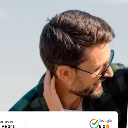
or over
5 years
5.0