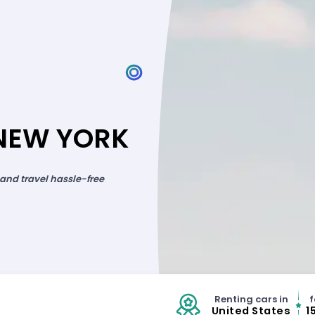
 NEW YORK
 and travel hassle-free
Renting cars in
f
United States
1