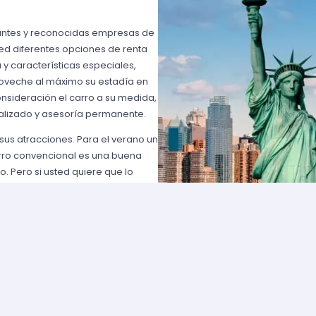
rtantes y reconocidas empresas de
ted diferentes opciones de renta
y características especiales,
roveche al máximo su estadía en
onsideración el carro a su medida,
alizado y asesoría permanente.
 sus atracciones. Para el verano un
arro convencional es una buena
o. Pero si usted quiere que lo
uede ser la solución y… si usted
 mejor sea un carro compacto y
ro para lo que usted y sus
 gama de posibilidades y las
s y su visita a las innumerables
 forma más oportuna, agradable y
tro de las condiciones más