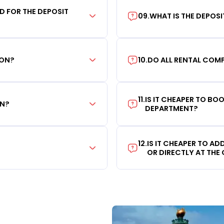
RD FOR THE DEPOSIT
09
.
WHAT IS THE DEPOS
ION?
10
.
DO ALL RENTAL COMP
11
.
IS IT CHEAPER TO B
ON?
DEPARTMENT?
12
.
IS IT CHEAPER TO A
OR DIRECTLY AT THE