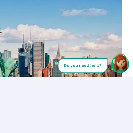
Do you need help?
Let’s Talk
Los Angeles
+1 (310) 356-6932