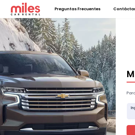
Preguntas Frecuentes
Contácta
M
Para
In