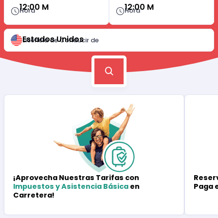
12:00 M
12:00 M
Hora
Hora
Estados Unidos
Licencia de Conducir de
Reserv
¡Aprovecha Nuestras Tarifas con
Paga 
Impuestos y Asistencia Básica
en
Carretera!