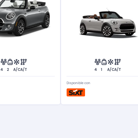
4
2
A/C
A/T
4
1
A/C
A/T
Disponible con