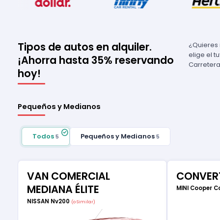
Tipos de autos en alquiler.
¿Quieres 
elige el 
¡Ahorra hasta 35% reservando
Carretera
hoy!
Pequeños y Medianos
Todos
Pequeños y Medianos
5
5
VAN COMERCIAL
CONVERT
MEDIANA ÉLITE
MINI Cooper C
NISSAN Nv200
(o Similar)