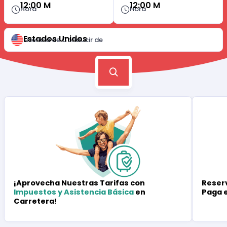
12:00 M
12:00 M
Hora
Hora
Estados Unidos
Licencia de Conducir de
Reserv
¡Aprovecha Nuestras Tarifas con
Paga 
Impuestos y Asistencia Básica
en
Carretera!