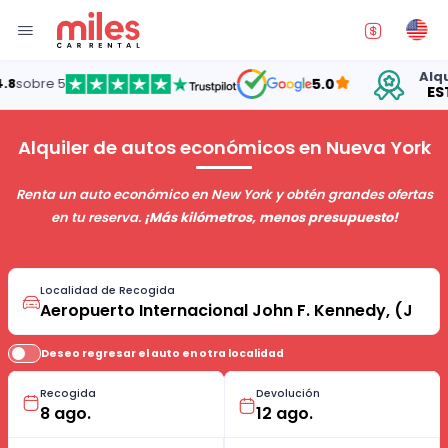
Alquilando auto
5.0
ESTADOS UNI
Alquiler de autos económicos en Nueva York
Renta un auto económico en New York y obtén grandes ofertas
en tu reserva.
¡Más kilómetros, menos presupuesto!
Localidad de Recogida
Deseo regresar el auto en otra localidad
Recogida
Devolución