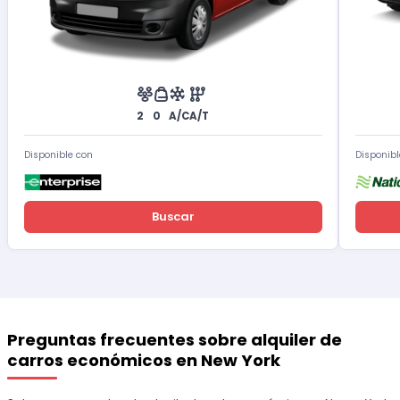
2
0
A/C
A/T
Disponible con
Disponibl
Buscar
Preguntas frecuentes sobre alquiler de
carros económicos en New York