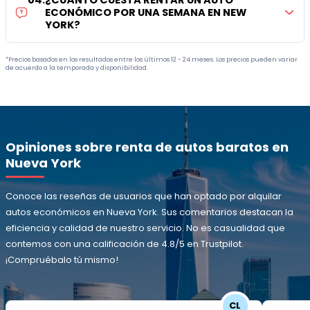
04
.
¿CUÁNTO CUESTA RENTAR UN AUTO
ECONÓMICO POR UNA SEMANA EN NEW
YORK?
*Precios basados en los resultados entre los últimos 12 - 24 meses. Los precios pueden variar
de acuerdo a la temporada y disponibilidad.
Opiniones sobre renta de autos baratos en
Nueva York
Conoce las reseñas de usuarios que han optado por alquilar
autos económicos en Nueva York. Sus comentarios destacan la
eficiencia y calidad de nuestro servicio. No es casualidad que
contemos con una calificación de 4.8/5 en Trustpilot.
¡Compruébalo tú mismo!
CL