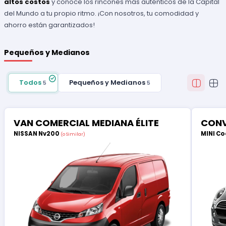
altos costos
y conoce los rincones más auténticos de la Capital
del Mundo a tu propio ritmo. ¡Con nosotros, tu comodidad y
ahorro están garantizados!
Pequeños y Medianos
Todos
Pequeños y Medianos
5
5
VAN COMERCIAL MEDIANA ÉLITE
CONV
NISSAN Nv200
MINI Co
(o Similar)