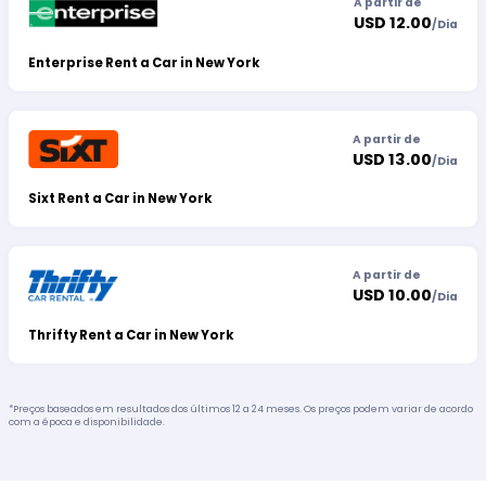
A partir de
USD 12.00
/
Dia
Enterprise Rent a Car in New York
A partir de
USD 13.00
/
Dia
Sixt Rent a Car in New York
A partir de
USD 10.00
/
Dia
Thrifty Rent a Car in New York
*Preços baseados em resultados dos últimos 12 a 24 meses. Os preços podem variar de acordo
com a época e disponibilidade.