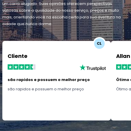
um carro alugado. Suas opiniões oferecem perspectivas
valiosas sobre a qualidade do nosso serviço, preços e muito
mais, orientando você na escolha certa para sua aventura na
cidade que nunca dorme.
CL
Cliente
Allan
são rapidos e possuem o melhor preço
Ótimo 
são rapidos e possuem o melhor preço
Ótimo 