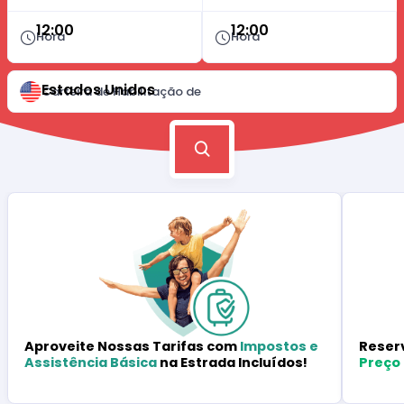
12:00
12:00
Hora
Hora
Estados Unidos
Carteira de Habilitação de
Reser
Aproveite Nossas Tarifas com
Impostos e
Preço
Assistência Básica
na Estrada Incluídos!