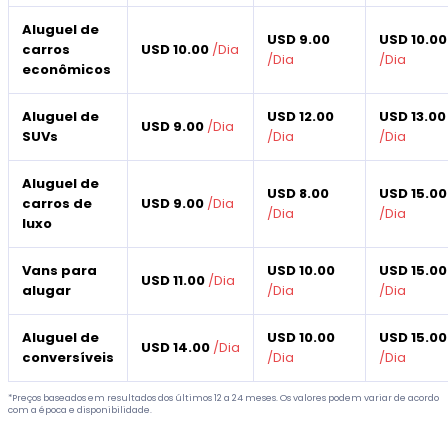
Aluguel de
USD 9.00
USD 10.00
carros
USD 10.00
/
Dia
/
Dia
/
Dia
econômicos
Aluguel de
USD 12.00
USD 13.00
USD 9.00
/
Dia
SUVs
/
Dia
/
Dia
Aluguel de
USD 8.00
USD 15.00
carros de
USD 9.00
/
Dia
/
Dia
/
Dia
luxo
Vans para
USD 10.00
USD 15.00
USD 11.00
/
Dia
alugar
/
Dia
/
Dia
Aluguel de
USD 10.00
USD 15.00
USD 14.00
/
Dia
conversíveis
/
Dia
/
Dia
*Preços baseados em resultados dos últimos 12 a 24 meses. Os valores podem variar de acordo
com a época e disponibilidade.