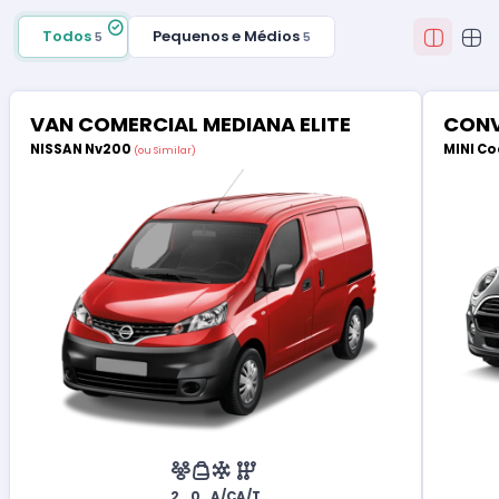
Todos
Pequenos e Médios
5
5
VAN COMERCIAL MEDIANA ELITE
CONV
NISSAN Nv200
MINI Co
(ou Similar)
2
0
A/C
A/T