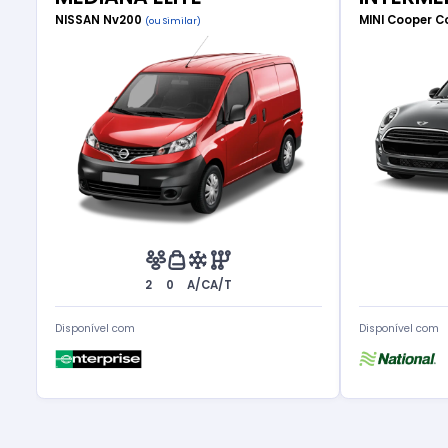
NISSAN Nv200
MINI Cooper C
(ou Similar)
2
0
A/C
A/T
Disponível com
Disponível com