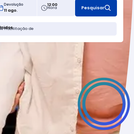
12:00
Devolução
Hora
Pesquisar
Unidos
de Habilitação de