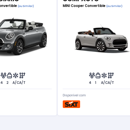
onvertible
MINI Cooper Convertible
(ou Similar)
(ou Similar)
4
2
A/C
A/T
4
1
A/C
A/T
Disponível com