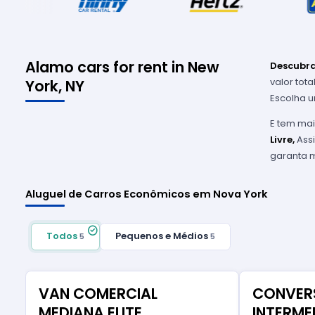
Alamo cars for rent in New
Descubra
valor tot
York, NY
Escolha u
E tem mai
Livre,
Assi
garanta m
Aluguel de Carros Econômicos em Nova York
Todos
Pequenos e Médios
5
5
VAN COMERCIAL
CONVER
MEDIANA ELITE
INTERME